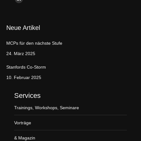
L
i
n
Neue Artikel
k
e
MCPs für den nächste Stufe
d
i
24. März 2025
n
Stanfords Co-Storm
p
a
10. Februar 2025
g
e
Services
o
Trainings, Workshops, Seminare
p
e
Vorträge
n
s
& Magazin