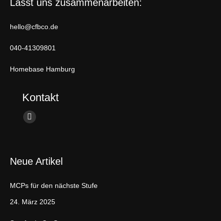
Lasst uns zusammenarbeiten:
hello@cfbco.de
040-41309801
Homebase Hamburg
Kontakt
Finden Sie uns auf:
L
i
n
Neue Artikel
k
e
MCPs für den nächste Stufe
d
i
24. März 2025
n