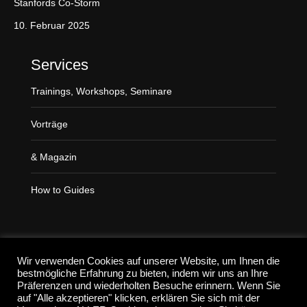
Stanfords Co-Storm
p
a
10. Februar 2025
g
e
Services
o
Trainings, Workshops, Seminare
p
e
Vorträge
n
s
& Magazin
i
n
How to Guides
n
e
w
Suchen
w
Wir verwenden Cookies auf unserer Website, um Ihnen die
i
bestmögliche Erfahrung zu bieten, indem wir uns an Ihre
Präferenzen und wiederholten Besuche erinnern. Wenn Sie
n
auf "Alle akzeptieren" klicken, erklären Sie sich mit der