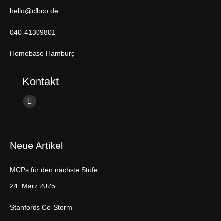
hello@cfbco.de
040-41309801
Homebase Hamburg
Kontakt
Finden Sie uns auf:
L
i
n
Neue Artikel
k
e
MCPs für den nächste Stufe
d
i
24. März 2025
n
Stanfords Co-Storm
p