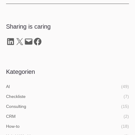
Sharing is caring
Share on LinkedIn
Share on X
Email this Page
Share on Facebook
Kategorien
AI
(49)
Checkliste
(7)
Consulting
(15)
CRM
(2)
How-to
(18)