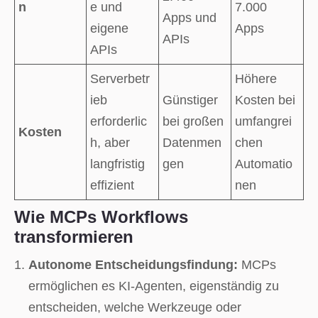
n
e und
7.000
Apps und
eigene
Apps
APIs
APIs
Serverbetr
Höhere
ieb
Günstiger
Kosten bei
erforderlic
bei großen
umfangrei
Kosten
h, aber
Datenmen
chen
langfristig
gen
Automatio
effizient
nen
Wie MCPs Workflows
transformieren
Autonome Entscheidungsfindung:
MCPs
ermöglichen es KI-Agenten, eigenständig zu
entscheiden, welche Werkzeuge oder