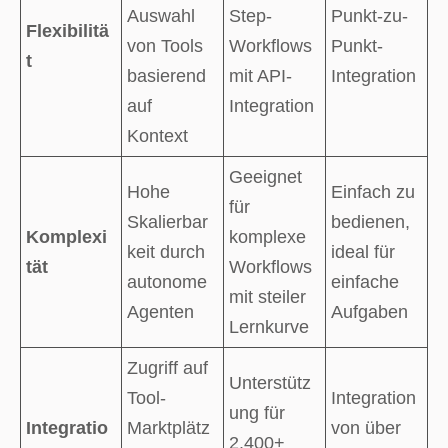
Auswahl
Step-
Punkt-zu-
Flexibilitä
von Tools
Workflows
Punkt-
t
basierend
mit API-
Integration
auf
Integration
Kontext
Geeignet
Hohe
Einfach zu
für
Skalierbar
bedienen,
Komplexi
komplexe
keit durch
ideal für
tät
Workflows
autonome
einfache
mit steiler
Agenten
Aufgaben
Lernkurve
Zugriff auf
Unterstütz
Tool-
Integration
ung für
Integratio
Marktplätz
von über
2.400+