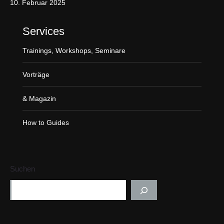
a
10. Februar 2025
g
e
Services
o
Trainings, Workshops, Seminare
p
e
Vorträge
n
s
& Magazin
i
n
How to Guides
n
e
w
Suchen
w
i
n
d
o