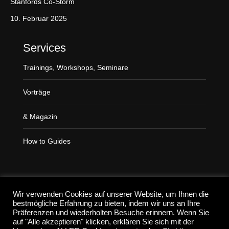
Stanfords Co-Storm
p
a
10. Februar 2025
g
e
Services
o
Trainings, Workshops, Seminare
p
e
Vorträge
n
s
& Magazin
i
n
How to Guides
n
e
w
Suchen
w
Wir verwenden Cookies auf unserer Website, um Ihnen die
i
bestmögliche Erfahrung zu bieten, indem wir uns an Ihre
Präferenzen und wiederholten Besuche erinnern. Wenn Sie
n
auf "Alle akzeptieren" klicken, erklären Sie sich mit der