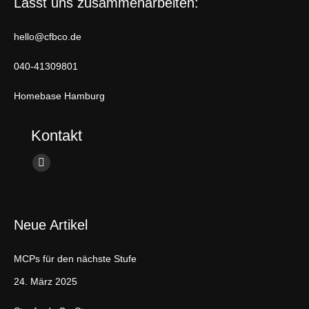
Lasst uns zusammenarbeiten:
hello@cfbco.de
040-41309801
Homebase Hamburg
Kontakt
Finden Sie uns auf:
L
i
n
Neue Artikel
k
e
MCPs für den nächste Stufe
d
i
24. März 2025
n