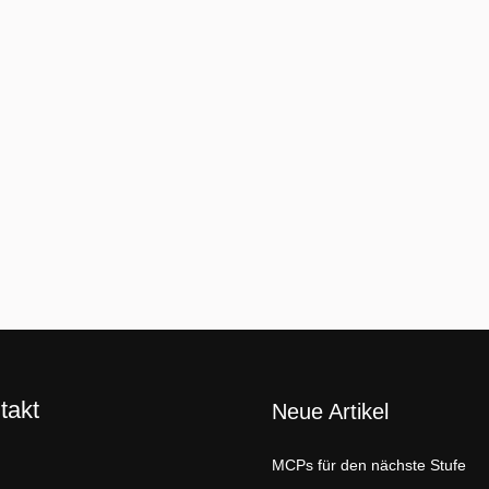
schneider
29. Mai 2024
t auch die Akademiker Die Auswirkungen der generativen Künstlichen In
Studien und Berichte beleuchten, wie diese Technologie nicht nur Aufg
den Anforderungen an die Beschäftigten hervorruft. Automatisierung k
takt
Neue Artikel
n Sie uns auf:
MCPs für den nächste Stufe