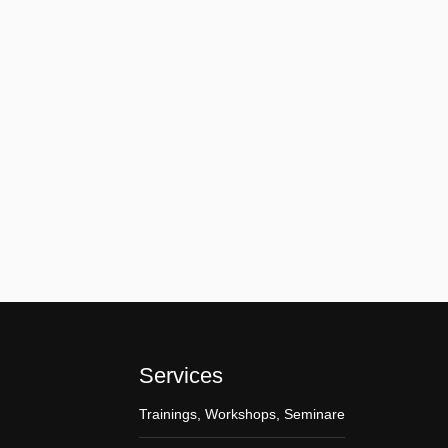
telligenz (KI) auf den Arbeitsmarkt sind
aben automatisiert, sondern auch tiefgreifende
reativer und intellektueller Aufgaben…
Services
Trainings, Workshops, Seminare