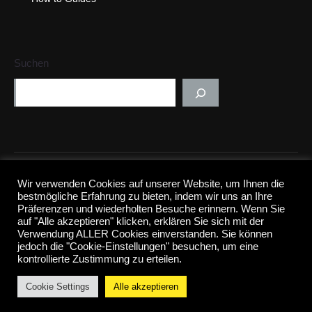
n
e
w
Suchen
w
i
n
d
o
w
CFB&Co. | Innovation, AI, Hybrid New Work, Training.
Wir verwenden Cookies auf unserer Website, um Ihnen die
© 2024 CFB&Co.
Impressum
|
Datenschutz
bestmögliche Erfahrung zu bieten, indem wir uns an Ihre
Präferenzen und wiederholten Besuche erinnern. Wenn Sie
auf "Alle akzeptieren" klicken, erklären Sie sich mit der
Verwendung ALLER Cookies einverstanden. Sie können
jedoch die "Cookie-Einstellungen" besuchen, um eine
kontrollierte Zustimmung zu erteilen.
Cookie Settings
Alle akzeptieren