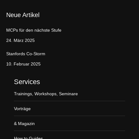
n
Neue Artikel
k
e
MCPs für den nächste Stufe
d
i
24. März 2025
n
Stanfords Co-Storm
p
a
10. Februar 2025
g
e
Services
o
Trainings, Workshops, Seminare
p
e
Vorträge
n
s
& Magazin
i
n
How to Guides