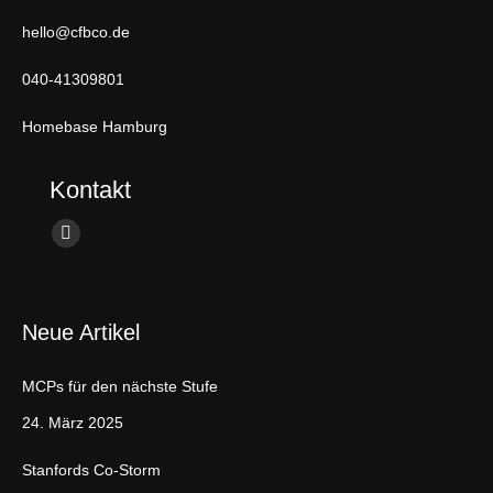
hello@cfbco.de
040-41309801
Homebase Hamburg
Kontakt
Finden Sie uns auf:
L
i
n
Neue Artikel
k
e
MCPs für den nächste Stufe
d
i
24. März 2025
n
Stanfords Co-Storm
p