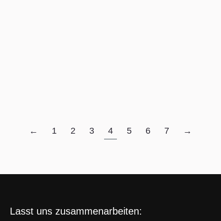
reaktionsfähige Alternative zu den traditionellen, oft
starren Projektmanagementmethoden. Doch nun
stellt sich die Frage: Was kommt nach Agile? Mit
der rasanten Entwicklung…
Read more
←
1
2
3
4
5
6
7
→
Lasst uns zusammenarbeiten: