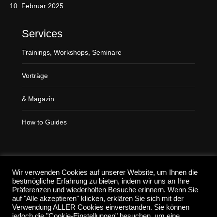
a
10. Februar 2025
g
e
Services
o
Trainings, Workshops, Seminare
p
e
Vorträge
n
s
& Magazin
i
n
How to Guides
n
e
w
Suchen
w
Wir verwenden Cookies auf unserer Website, um Ihnen die
i
bestmögliche Erfahrung zu bieten, indem wir uns an Ihre
Präferenzen und wiederholten Besuche erinnern. Wenn Sie
n
auf "Alle akzeptieren" klicken, erklären Sie sich mit der
d
Verwendung ALLER Cookies einverstanden. Sie können
jedoch die "Cookie-Einstellungen" besuchen, um eine