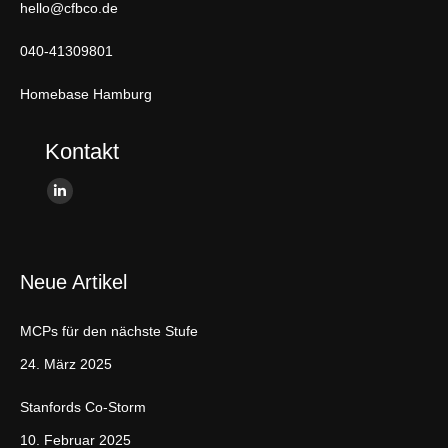
hello@cfbco.de
040-41309801
Homebase Hamburg
Kontakt
Finden Sie uns auf:
L
i
n
Neue Artikel
k
e
MCPs für den nächste Stufe
d
i
24. März 2025
n
Stanfords Co-Storm
p
a
10. Februar 2025