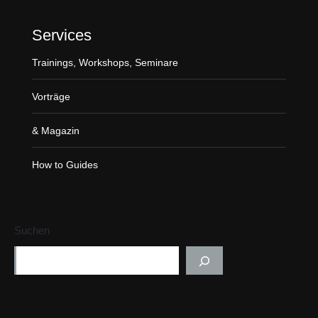
g
e
Services
o
Trainings, Workshops, Seminare
p
e
Vorträge
n
s
& Magazin
i
n
How to Guides
n
e
w
Suchen
w
i
n
d
o