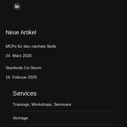
Finden Sie uns auf:
L
i
n
Neue Artikel
k
e
MCPs für den nächste Stufe
d
i
24. März 2025
n
Stanfords Co-Storm
p
a
10. Februar 2025
g
e
Services
o
Trainings, Workshops, Seminare
p
e
Vorträge
n