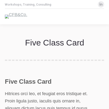
Lin
Workshops, Training, Consulting
pa
op
in
ne
wi
Five Class Card
Sie befinden sich hier:
Five Class Card
Hitrices orci leo, et feugiat eros tristique et.
Proin ligula justo, iaculis quis ornare in,
aliquam dictum lacus quis tempus id purus.